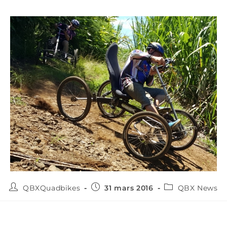
QBXQuadbikes
31 mars 2016
QBX News