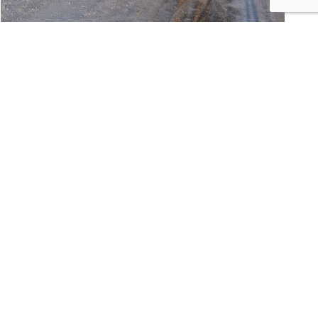
USAGE QUOTIDIEN
Vous connaissez les vélos Tout-terrain, les vélos
couchés 2 roues, 3 roues, mais aucune de ces
catégories ne vous convient. C’est pour cela que vous
vous tournez vers nous ! Vous avez bien compris que
l’énorme stabilité de nos Quadbikes est notre force
majeure, ainsi que la légèreté du châssis et le
dynamisme de l’ensemble.