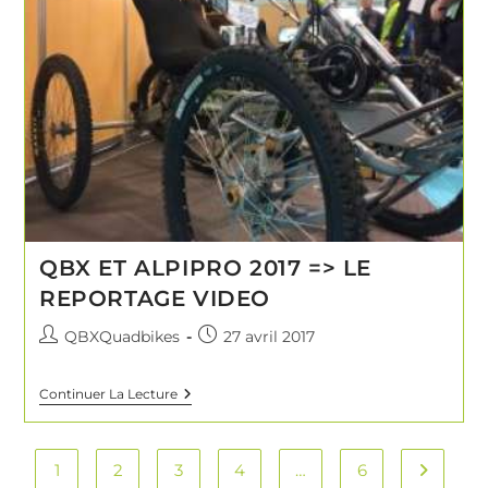
QBX ET ALPIPRO 2017 => LE
REPORTAGE VIDEO
QBXQuadbikes
27 avril 2017
Continuer La Lecture
1
2
3
4
…
6