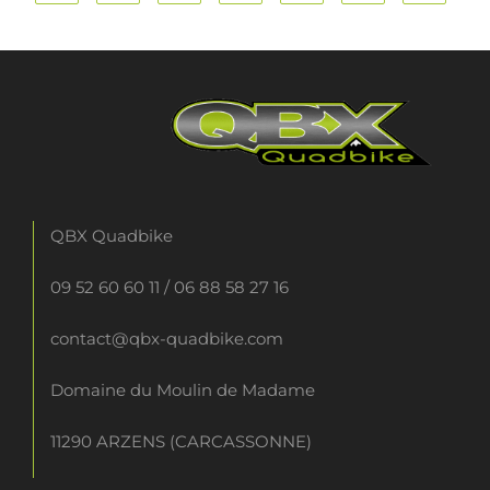
QBX Quadbike
09 52 60 60 11
/
06 88 58 27 16
contact@qbx-quadbike.com
Domaine du Moulin de Madame
11290 ARZENS (CARCASSONNE)