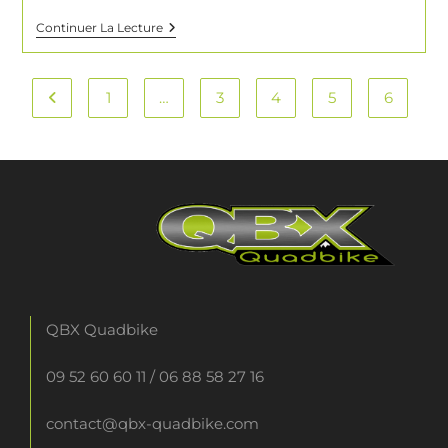
Continuer La Lecture
1
…
3
4
5
6
QBX Quadbike
09 52 60 60 11
/
06 88 58 27 16
contact@qbx-quadbike.com