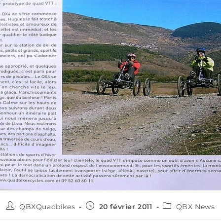
QBXQuadbikes
20 février 2011
QBX News