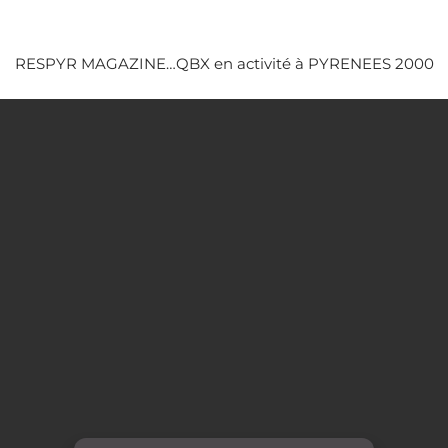
RESPYR MAGAZINE…QBX en activité à PYRENEES 2000